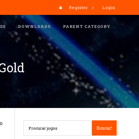
Register
/
Login
SS
DOWNLOADS
PARENT CATEGORY
 Gold
io