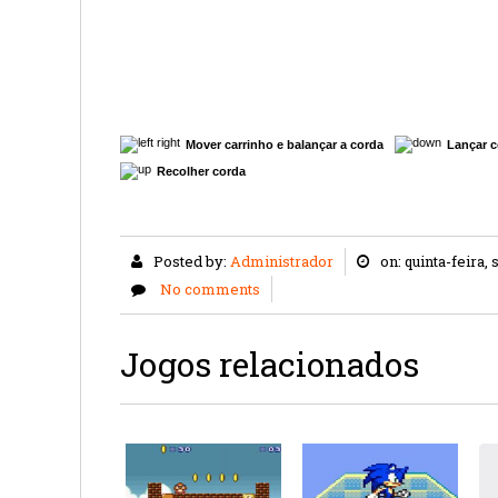
Mover carrinho e balançar a corda
Lançar c
Recolher corda
Posted by:
Administrador
on: quinta-feira,
No comments
Jogos relacionados