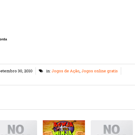
orda
 setembro 30, 2010
in:
Jogos de Ação
,
Jogos online gratis