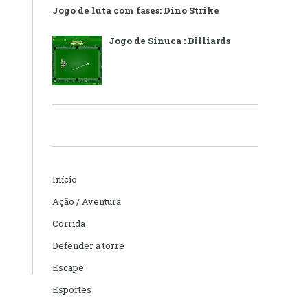
Jogo de luta com fases: Dino Strike
Jogo de Sinuca : Billiards
Início
Ação / Aventura
Corrida
Defender a torre
Escape
Esportes