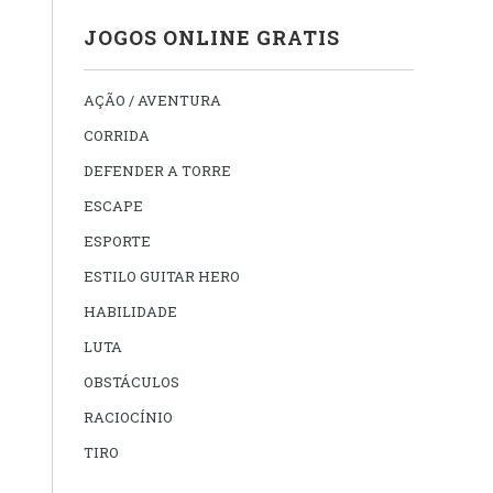
JOGOS ONLINE GRATIS
AÇÃO / AVENTURA
CORRIDA
DEFENDER A TORRE
ESCAPE
ESPORTE
ESTILO GUITAR HERO
HABILIDADE
LUTA
OBSTÁCULOS
RACIOCÍNIO
TIRO