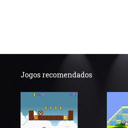
Jogos recomendados