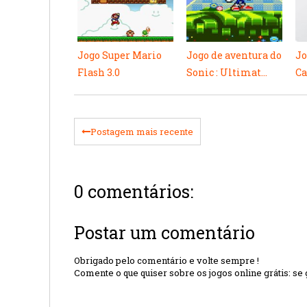
Jogo Super Mario
Jogo de aventura do
Jo
Flash 3.0
Sonic : Ultimat...
Ca
Postagem mais recente
0 comentários:
Postar um comentário
Obrigado pelo comentário e volte sempre !
Comente o que quiser sobre os jogos online grátis: se g