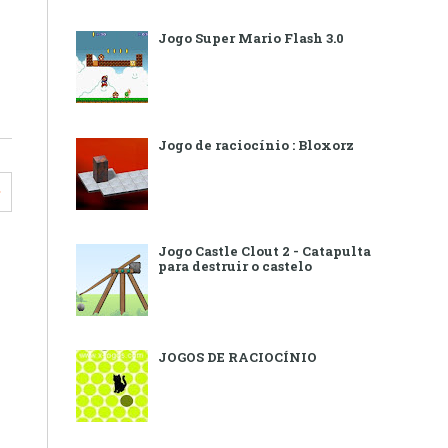
Jogo Super Mario Flash 3.0
Jogo de raciocínio : Bloxorz
Jogo Castle Clout 2 - Catapulta
para destruir o castelo
JOGOS DE RACIOCÍNIO