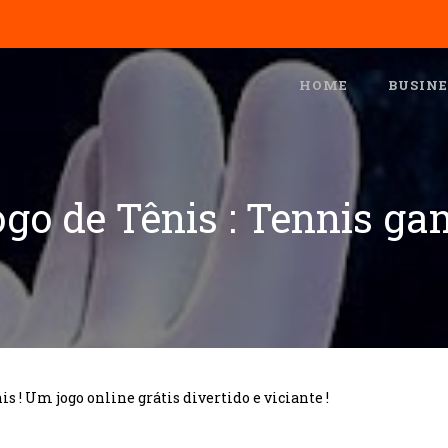
HOME
BUSINE
ogo de Tênis : Tennis ga
s ! Um jogo online grátis divertido e viciante !