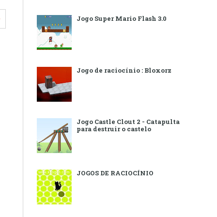
Jogo Super Mario Flash 3.0
Jogo de raciocínio : Bloxorz
Jogo Castle Clout 2 - Catapulta
para destruir o castelo
JOGOS DE RACIOCÍNIO