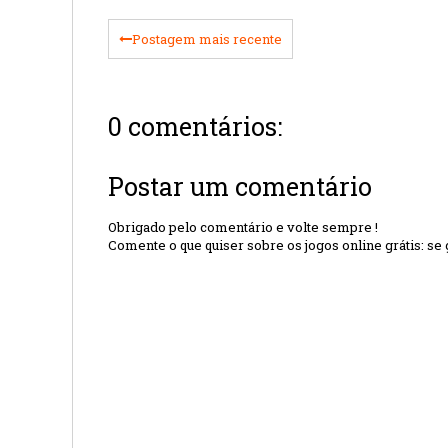
Postagem mais recente
0 comentários:
Postar um comentário
Obrigado pelo comentário e volte sempre !
Comente o que quiser sobre os jogos online grátis: se g