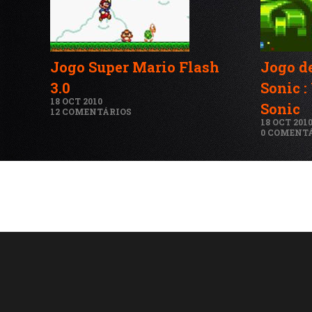
Jogo Super Mario Flash
Jogo d
3.0
Sonic :
18 OCT 2010
Sonic
12 COMENTÁRIOS
18 OCT 201
0 COMENT