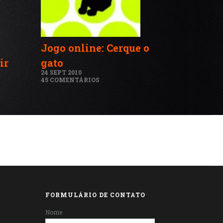
Jogo online: Cerque o
ir
gato
24 SEPT 2010
45 COMENTÁRIOS
FORMULÁRIO DE CONTATO
Nome