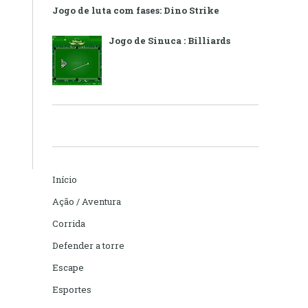
Jogo de luta com fases: Dino Strike
Jogo de Sinuca : Billiards
Início
Ação / Aventura
Corrida
Defender a torre
Escape
Esportes