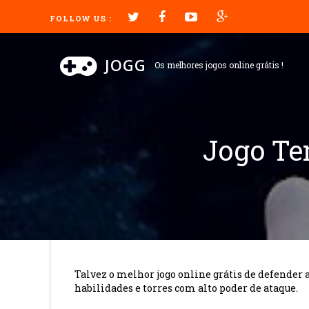
FOLLOW US :
JOGG
Os melhores jogos online grátis !
Jogo Te
Talvez o melhor jogo online grátis de defender 
habilidades e torres com alto poder de ataque.