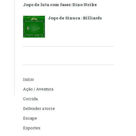
Jogo de luta com fases: Dino Strike
Jogo de Sinuca : Billiards
Início
Ação / Aventura
Corrida
Defender a torre
Escape
Esportes