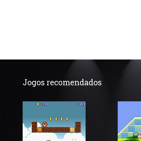
Jogos recomendados