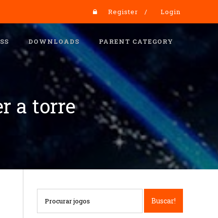
Register
/
Login
SS
DOWNLOADS
PARENT CATEGORY
 a torre