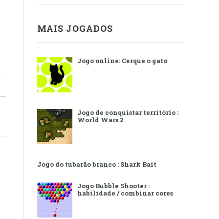
MAIS JOGADOS
Jogo online: Cerque o gato
Jogo de conquistar território :
World Wars 2
Jogo do tubarão branco : Shark Bait
Jogo Bubble Shooter :
habilidade / combinar cores