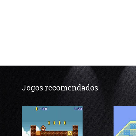
Jogos recomendados