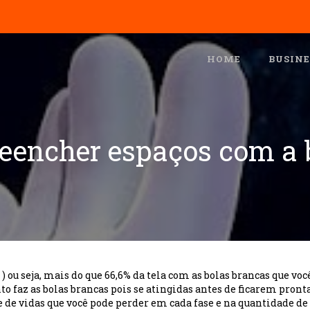
HOME
BUSINE
eencher espaços com a bo
s ) ou seja, mais do que 66,6% da tela com as bolas brancas que voc
o faz as bolas brancas pois se atingidas antes de ficarem pront
 de vidas que você pode perder em cada fase e na quantidade de