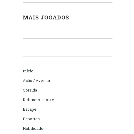
MAIS JOGADOS
Início
Ação / Aventura
Corrida
Defender a torre
Escape
Esportes
Habilidade