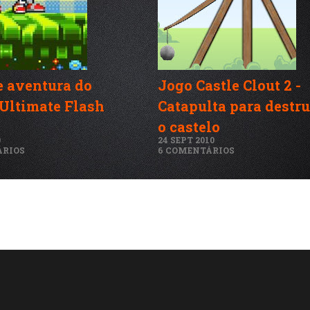
e aventura do
Jogo Castle Clout 2 -
 Ultimate Flash
Catapulta para destru
o castelo
0
24 SEPT 2010
ÁRIOS
6 COMENTÁRIOS