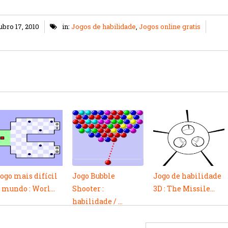
ubro 17, 2010
in:
Jogos de habilidade
,
Jogos online gratis
jogo mais difícil
Jogo Bubble
Jogo de habilidade
 mundo : Worl...
Shooter :
3D : The Missile...
habilidade / ...