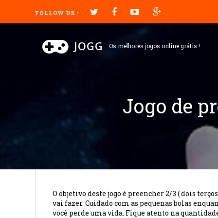
FOLLOW US :
JOGG
Os melhores jogos online grátis !
Jogo de pr
O objetivo deste jogo é preencher 2/3 ( dois terço
vai fazer. Cuidado com as pequenas bolas enquant
você perde uma vida. Fique atento na quantidade