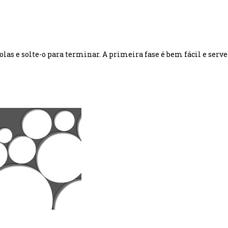
olas e solte-o para terminar. A primeira fase é bem fácil e serve